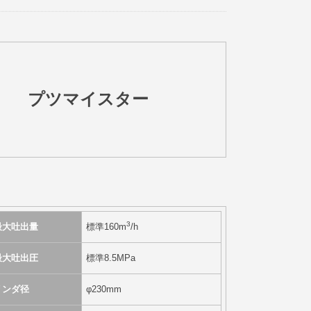
プツマイスター
3
最大吐出量
標準160m
/h
最大吐出圧
標準8.5MPa
リンダ径
φ230mm