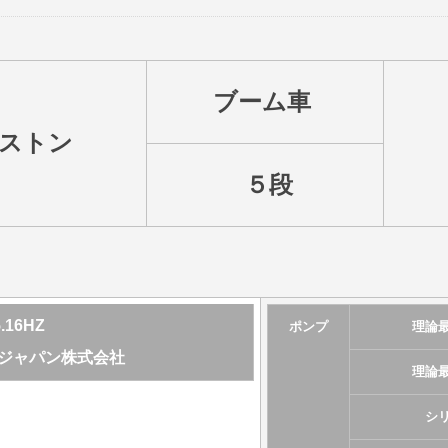
ブーム車
ストン
５段
.16HZ
ポンプ
理論
ージャパン株式会社
理論
シ