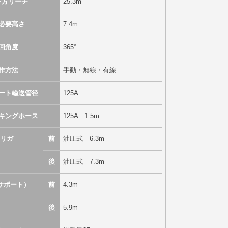
下方リーチ
25.3m
必要高さ
7.4m
回角度
365°
作方法
手動・無線・有線
ート輸送管径
125A
キングホース
125A 1.5m
リガ
前
油圧式 6.3m
後
油圧式 7.3m
サポート）
前
4.3m
後
5.9m