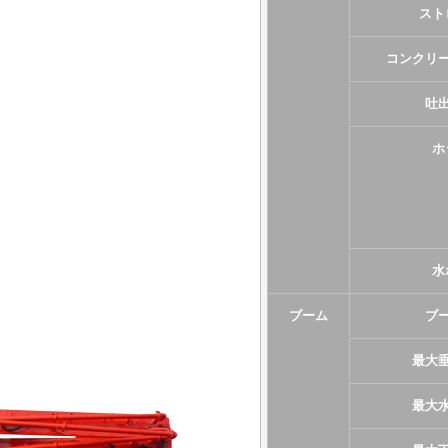
スト
コンクリ
吐
ホ
水
ブーム
ブ
最大
最大