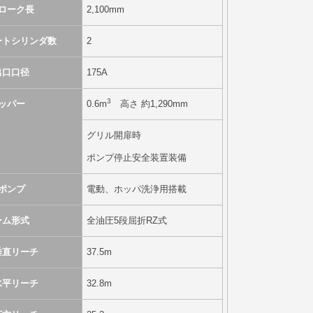
ローク長
2,100mm
ートシリンダ数
2
出口口径
175A
3
ッパー
0.6m
高さ 約1,290mm
グリル開扉時
ポンプ停止安全装置装備
ポンプ
電動、ホッパ洗浄用搭載
ーム形式
全油圧5段屈折RZ式
垂直リーチ
37.5m
水平リーチ
32.8m