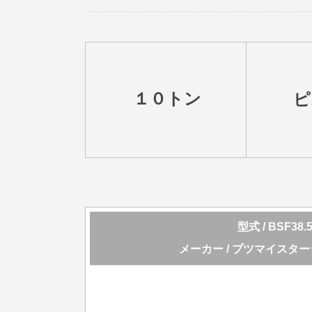
１０トン
ピ
型式 / BSF38.5
メーカー / プツマイスタ