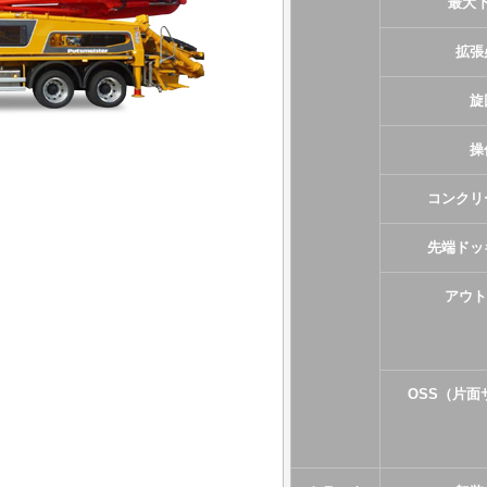
最大
拡張
旋
操
コンクリ
先端ドッ
アウト
OSS（片面